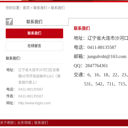
你的位置：
首页
>
联系我们
>
联系我们
联系我们
联系我们
联系我们
地址：辽宁省大连市沙河口
在线留言
电话：0411-88135587
邮箱：jungulvshi@163.com
联系我们：
QQ：2847764361
地址：
辽宁省大连市沙河口区会展
交通：6、16、18、22、23、
路45号环球金融中心6J（浦
发银行楼上）
531、542、711、715
电话：
0411-88135587
传真：
0411-88135587
网址：
http://www.lnjgls.com
关于君顾
|
业务领域
|
联系我们